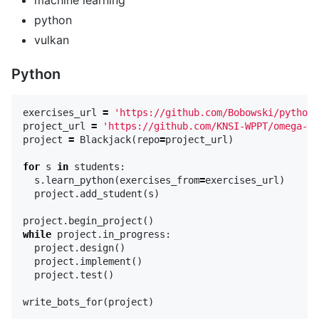
python
vulkan
Python
exercises_url
=
'https://github.com/Bobowski/python-
project_url
=
'https://github.com/KNSI-WPPT/omega-bl
project
=
Blackjack
(
repo
=
project_url
)
for
s
in
students
:
s
.
learn_python
(
exercises_from
=
exercises_url
)
project
.
add_student
(
s
)
project
.
begin_project
()
while
project
.
in_progress
:
project
.
design
()
project
.
implement
()
project
.
test
()
write_bots_for
(
project
)